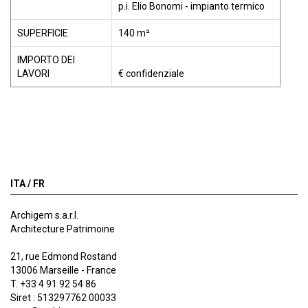
p.i. Elio Bonomi - impianto termico
SUPERFICIE
140 m²
IMPORTO DEI
LAVORI
€ confidenziale
ITA /
FR
Archigem s.a.r.l.
Architecture Patrimoine
21, rue Edmond Rostand
13006 Marseille - France
T. +33 4 91 92 54 86
Siret : 513297762 00033