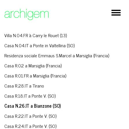
×
Restauro
Espand
Cultura
barra
di
Residenziale
naviga
Villa N.04.FR à Carry le Rouet (13)
Istruzione / Sanità
Casa N.04.IT a Ponte in Valtellina (SO)
Spazi pubblici
Residenza sociale Emmaus S.Marcel a Marsiglia (Francia)
Casa R.02 a Marsiglia (Francia)
Direzionale / Commerciale
Casa R.01.FR a Marsiglia (Francia)
Architettura d'interni/ Design
Casa R.28.IT a Tirano
Rilievi
Casa R.18.IT a Ponte V. (SO)
Casa N.26.IT a Bianzone (SO)
Lavori in corso
Casa R.22.IT a Ponte V. (SO)
Casa R.24.IT a Ponte V. (SO)